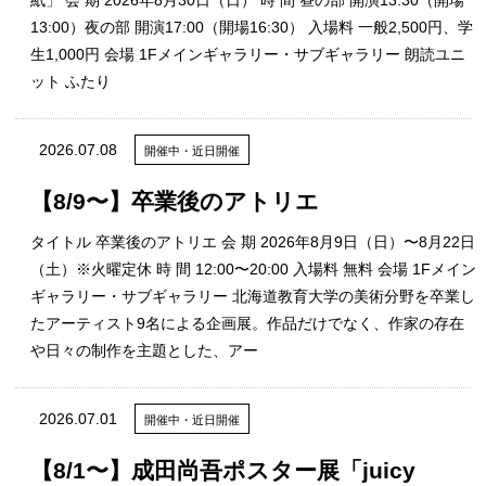
紙」 会 期 2026年8月30日（日） 時 間 昼の部 開演13:30（開場
シ
13:00）夜の部 開演17:00（開場16:30） 入場料 一般2,500円、学
生1,000円 会場 1Fメインギャラリー・サブギャラリー 朗読ユニ
ット ふたり
ョ
2026.07.08
開催中・近日開催
【8/9〜】卒業後のアトリエ
ン
タイトル 卒業後のアトリエ 会 期 2026年8月9日（日）〜8月22日
（土）※火曜定休 時 間 12:00〜20:00 入場料 無料 会場 1Fメイン
ギャラリー・サブギャラリー 北海道教育大学の美術分野を卒業し
たアーティスト9名による企画展。作品だけでなく、作家の存在
の
や日々の制作を主題とした、アー
2026.07.01
開催中・近日開催
切
【8/1〜】成田尚吾ポスター展「juicy