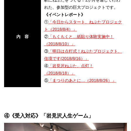
駅にねぶたをつくる！1か月を通して行わ
れた、参加型の巨大プロジェクトです。
《イベントレポート》
①
「今日からスタート、ねぶたプロジェク
ト（2018/8/4）」
内 容
②
「もくもくと…紙貼り体験実施中！
（2018/8/10）」
③
「明日は点灯式！ねぶたプロジェクト、
佳境です(2018/8/16）」
④
「岩見沢ねぶた、点灯！
（2018/8/18）」
⑤
「まつりのあとに…（2018/8/26）」
④《受入対応》「岩見沢人生ゲーム」