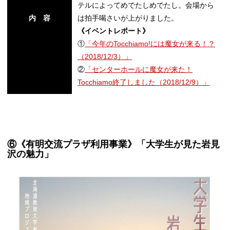
テルによってめでたしめでたし。会場から
内 容
は拍手喝さいが上がりました。
《イベントレポート》
①
「今年のTocchiamo!には魔女が来る！？
（2018/12/3）」
②
「センターホールに魔女が来た！
Tocchiamo終了しました（2018/12/9）」
⑥《有明交流プラザ利用事業》「大学生が見た岩見
沢の魅力」