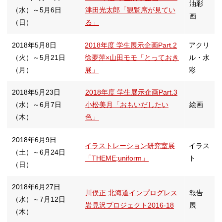
油彩
（水）～5月6日
津田光太郎「観覧席が見てい
画
（日）
る」
替
2018年5月8日
2018年度 学生展示企画Part.2
アクリ
（火）～5月21日
徐夢萍×山田モモ「とっておき
ル・水
（月）
展」
彩
2018年5月23日
2018年度 学生展示企画Part.3
（水）～6月7日
小松美月「おもいだしたい
絵画
（木）
色」
2018年6月9日
イラストレーション研究室展
イラス
（土）～6月24日
「THEME;uniform」
ト
（日）
2018年6月27日
川俣正 北海道インプログレス
報告
（水）～7月12日
岩見沢プロジェクト2016-18
展
（木）