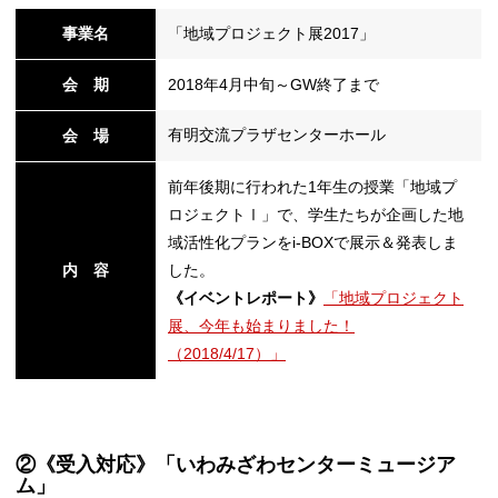
事業名
「地域プロジェクト展2017」
会 期
2018年4月中旬～GW終了まで
有明交流プラザセンターホール
会 場
前年後期に行われた1年生の授業「地域プ
ロジェクトⅠ」で、学生たちが企画した地
域活性化プランをi-BOXで展示＆発表しま
内 容
した。
《イベントレポート》
「地域プロジェクト
展、今年も始まりました！
（2018/4/17）」
②《受入対応》「いわみざわセンターミュージア
ム」