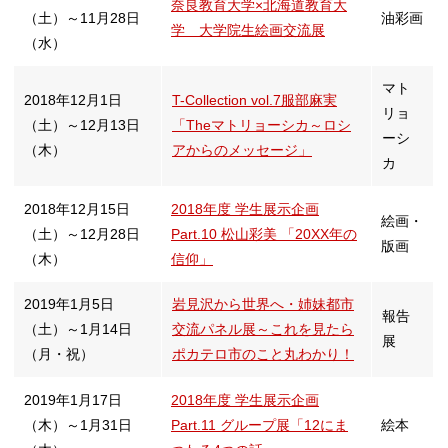
奈良教育大学×北海道教育大
（土）～11月28日
油彩画
学 大学院生絵画交流展
（水）
マト
2018年12月1日
T-Collection vol.7服部麻実
リョ
（土）～12月13日
「Theマトリョーシカ～ロシ
ーシ
（木）
アからのメッセージ」
カ
2018年12月15日
2018年度 学生展示企画
絵画・
（土）～12月28日
Part.10 松山彩美 「20XX年の
版画
（木）
信仰」
2019年1月5日
岩見沢から世界へ・姉妹都市
報告
（土）～1月14日
交流パネル展～これを見たら
展
（月・祝）
ポカテロ市のこと丸わかり！
2019年1月17日
2018年度 学生展示企画
（木）～1月31日
Part.11 グループ展「12にま
絵本