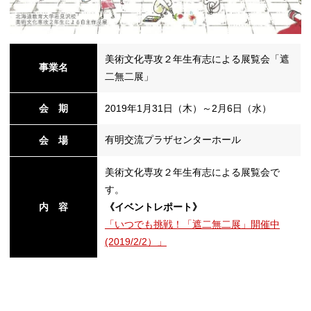
美術文化専攻２年生有志による展覧会「遮
事業名
二無二展」
会 期
2019年1月31日（木）～2月6日（水）
有明交流プラザセンターホール
会 場
美術文化専攻２年生有志による展覧会で
す。
内 容
《イベントレポート》
「いつでも挑戦！「遮二無二展」開催中
(2019/2/2）」