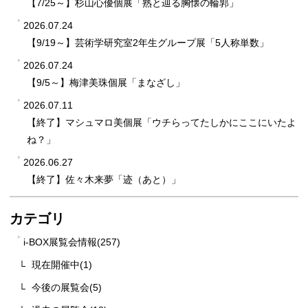
【7/25～】杉山心優個展「熟と辿る胸懐の輪郭」
2026.07.24
【9/19～】芸術学研究室2年生グループ展「5人称単数」
2026.07.24
【9/5～】梅津美珠個展「まなざし」
2026.07.11
【終了】マシュマロ美個展「ウチらってたしかにここにいたよ
ね？」
2026.06.27
【終了】佐々木来夢「迹（あと）」
カテゴリ
i-BOX展覧会情報(257)
現在開催中(1)
今後の展覧会(5)