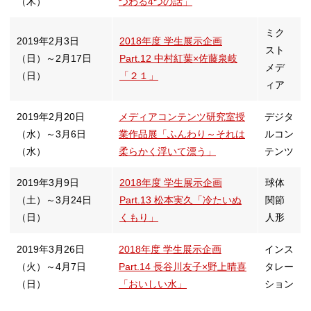
（木）
つわる4つの話」
ミク
2019年2月3日
2018年度 学生展示企画
スト
（日）～2月17日
Part.12 中村紅葉×佐藤泉岐
メデ
（日）
「２１」
ィア
2019年2月20日
メディアコンテンツ研究室授
デジタ
（水）～3月6日
業作品展「ふんわり～それは
ルコン
（水）
柔らかく浮いて漂う」
テンツ
2019年3月9日
2018年度 学生展示企画
球体
（土）～3月24日
Part.13 松本実久「冷たいぬ
関節
（日）
くもり」
人形
2019年3月26日
2018年度 学生展示企画
インス
（火）～4月7日
Part.14 長谷川友子×野上晴喜
タレー
（日）
「おいしい水」
ション