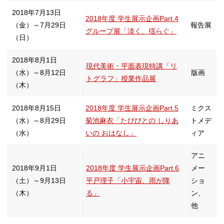
2018年7月13日
2018年度 学生展示企画Part.4
（金）～7月29日
報告展
グループ展「淡く、揺らぐ」
（日）
2018年8月1日
現代美術・平面表現特講「リ
（水）～8月12日
版画
トグラフ」授業作品展
（木）
2018年8月15日
2018年度 学生展示企画Part.5
ミクス
（水）～8月29日
菊池麻衣「たびびとの しりあ
トメデ
（水）
いの おはなし」
ィア
アニ
2018年9月1日
2018年度 学生展示企画Part.6
メー
（土）～9月13日
平戸理子「小宇宙、雨が降
ショ
（木）
る」
ン、
他