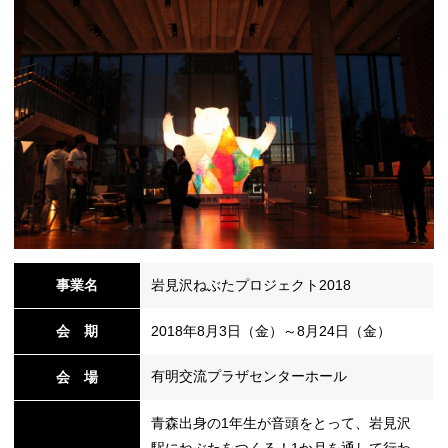
事業名
岩見沢ねぶたプロジェクト2018
会 期
2018年8月3日（金）～8月24日（金）
有明交流プラザセンターホール
会 場
青森出身の1年生が音頭をとって、岩見沢