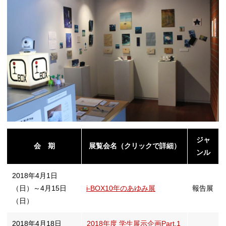
シ
ョ
ン
ジャ
会 期
展覧会名（クリックで詳細）
ンル
の
2018年4月1日
（日）～4月15日
i-BOX10年のあゆみ展
報告展
（日）
切
2018年4月18日
2018年度 学生展示企画Part.1