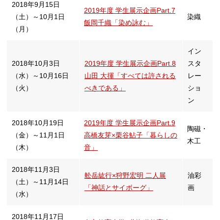
2018年9月15日
2019年度 学生展示企画Part.7
（土）～10月1日
染織
飯岡千織「染め詠む」
（月）
イン
2018年10月3日
2019年度 学生展示企画Part.8
スタ
（水）～10月16日
山田 大揮「すべては許される
レー
（火）
べきである」
ショ
ン
2018年10月19日
2019年度 学生展示企画Part.9
陶磁・
（金）～11月1日
高橋友芽×栗谷鮎子「暮らしの
木工
（木）
音」
2018年11月3日
舩岳紘行×狩野宏明 二人展
油彩
（土）～11月14日
「神話とサイボーグ」
画
（水）
2018年11月17日