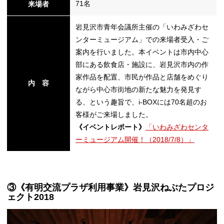
71名
来場者
岩見沢市青年会議所主催の「いわみざわセ
ンターミュージアム」での来場者受入・ご
案内を行いました。本イベントは市内中心
部にある飲食店・施設に、岩見沢市内の作
家作品を配置、市民が作品と店舗をめぐり
内 容
ながら中心市街地の新たな魅力を発見す
る、という趣旨で、i-BOXには70名超のお
客様がご来場しました。
《イベントレポート》
「いわみざわセンタ
ーミュージアム開催！（2018/7/8）」
③《有明交流プラザ利用事業》岩見沢ねぶたプロジ
ェクト2018