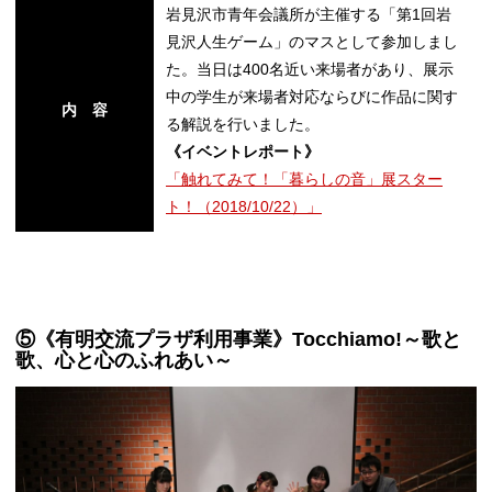
岩見沢市青年会議所が主催する「第1回岩
見沢人生ゲーム」のマスとして参加しまし
た。当日は400名近い来場者があり、展示
中の学生が来場者対応ならびに作品に関す
内 容
る解説を行いました。
《イベントレポート》
「触れてみて！「暮らしの音」展スター
ト！（2018/10/22）」
⑤《有明交流プラザ利用事業》Tocchiamo!～歌と
歌、心と心のふれあい～