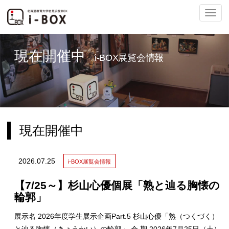
ナ
現在開催中
i-BOX展覧会情報
ビ
現在開催中
ゲ
2026.07.25
i-BOX展覧会情報
【7/25～】杉山心優個展「熟と辿る胸懐の
ー
輪郭」
展示名 2026年度学生展示企画Part.5 杉山心優「熟（つくづく）