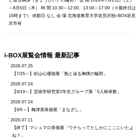
と辿る胸懐（きょうかい）の輪郭」 会 期 2026年7月25日（土）
シ
～8月6日（木） 時 間 10:30～12:00、13:00～17:00（※最終日は
15時まで） 休館日 なし 会 場 北海道教育大学岩見沢校i-BOX岩見
沢市有
ョ
i-BOX展覧会情報 最新記事
2026.07.25
ン
【7/25～】杉山心優個展「熟と辿る胸懐の輪郭」
2026.07.24
【9/19～】芸術学研究室2年生グループ展「5人称単数」
の
2026.07.24
【9/5～】梅津美珠個展「まなざし」
2026.07.11
【終了】マシュマロ美個展「ウチらってたしかにここにいたよ
切
ね？」