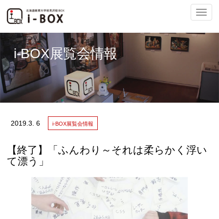
ナ
i-BOX展覧会情報
ビ
2019.
3. 6
i-BOX展覧会情報
ゲ
【終了】「ふんわり～それは柔らかく浮い
て漂う」
ー