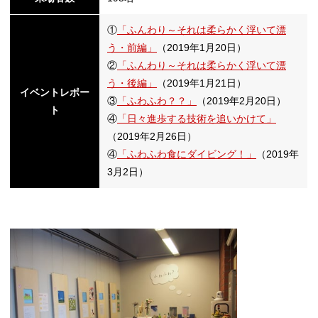
①
「ふんわり～それは柔らかく浮いて漂
う・前編」
（2019年1月20日）
②
「ふんわり～それは柔らかく浮いて漂
う・後編」
（2019年1月21日）
イベントレポー
③
「ふわふわ？？」
（2019年2月20日）
ト
④
「日々進歩する技術を追いかけて」
（2019年2月26日）
④
「ふわふわ食にダイビング！」
（2019年
3月2日）