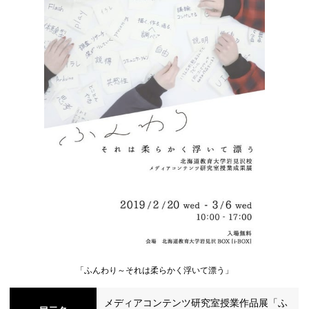
シ
ョ
ン
の
「ふんわり～それは柔らかく浮いて漂う」
切
メディアコンテンツ研究室授業作品展「ふ