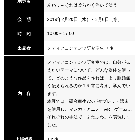
展示名
んわり～それは柔らかく浮いて漂う」
会 期
2019年2月20日（水）～3月6日（水）
替
10:00～17:00
時 間
出品者
メディアコンテンツ研究室生 ７名
メディアコンテンツ研究室では、自分が伝
えたいテーマについて、どんな媒体を使っ
て、どのような作品を作れば、より齟齬無
く伝えられるのか？を常に考え、学んでい
内 容
ます。
本展では、研究室生7名がタブレット端末
を使用し、マンガ・アニメ・AR・ゲーム…
それぞれの手法で「ふわふわ」を表現しま
した。
来場者数
195名