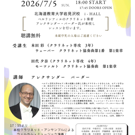
シ
ョ
ン
の
切