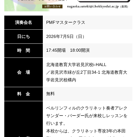
替
演奏会名
PMFマスタークラス
日にち
2026年7月5日（日）
17:45開場 18:00開演
時 間
北海道教育大学岩見沢校i-HALL
会 場
／岩見沢市緑が丘2丁目34-1 北海道教育大
学岩見沢校構内
無料
料 金
ベルリンフィルのクラリネット奏者アレク
サンダー・バーダー氏が来校しレッスンを
行います。
本校からは、クラリネット専攻3年の本田