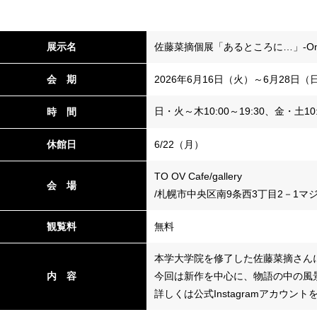
展示名
佐藤菜摘個展「あるところに…」-Once u
会 期
2026年6月16日（火）～6月28日（
日・火～木10:00～19:30、金・土10:
時 間
休館日
6/22（月）
TO OV Cafe/gallery
会 場
/札幌市中央区南9条西3丁目2－1
観覧料
無料
本学大学院を修了した佐藤菜摘さん
内 容
今回は新作を中心に、物語の中の風
詳しくは公式Instagramアカウン