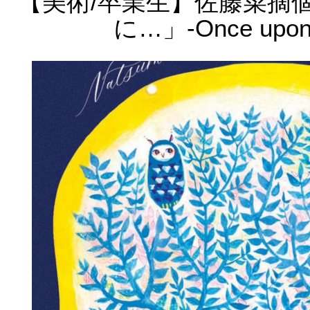
【美術/卒業生】佐藤菜摘
に…」-Once upon 