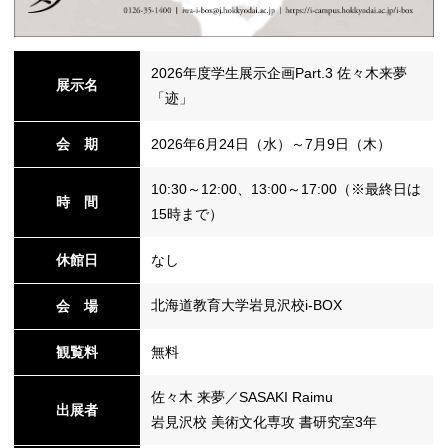
替
2026年度学生展示企画Part.3 佐々木来夢
展示名
「迹」
会 期
2026年6月24日（水）～7月9日（木）
10:30～12:00、13:00～17:00（※最終日は
時 間
15時まで）
休館日
なし
北海道教育大学岩見沢校i-BOX
会 場
観覧料
無料
佐々木 来夢／SASAKI Raimu
出展者
岩見沢校 美術文化専攻 書研究室3年