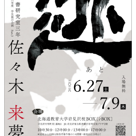
シ
ョ
ン
の
切