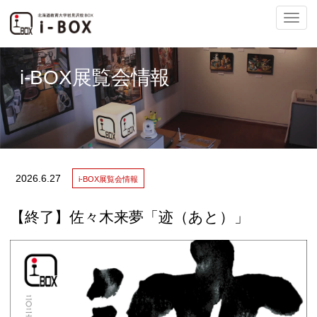
ナ
i-BOX展覧会情報
ビ
2026.
6.27
i-BOX展覧会情報
ゲ
【終了】佐々木来夢「迹（あと）」
ー