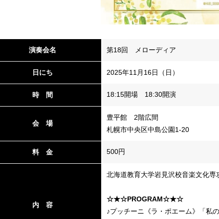
演奏会名
第18回 メローディア
日にち
2025年11月16日（日）
18:15開場 18:30開演
時 間
豊平館 2階広間
会 場
札幌市中央区中島公園1‐20
500円
料 金
北海道教育大学岩見沢校音楽文化専
☆★☆PROGRAM☆★☆
内 容
♪プッチーニ《ラ・ポエーム》「私