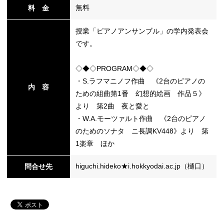
無料
料 金
授業「ピアノアンサンブル」の学内発表会
替
です。
◇◆◇PROGRAM◇◆◇
・S.ラフマニノフ作曲 《2台のピアノの
内 容
ための組曲第1番 幻想的絵画 作品５》
より 第2曲 夜と愛と
・W.A.モーツァルト作曲 《2台のピアノ
のためのソナタ ニ長調KV448》より 第
1楽章 ほか
higuchi.hideko★i.hokkyodai.ac.jp（樋口）
問合せ先