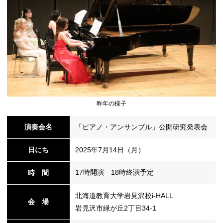
シ
ョ
昨年の様子
ン
演奏会名
「ピアノ・アンサンブル」公開研究発表会
日にち
2025年7月14日（月）
の
17時開演 18時終演予定
時 間
北海道教育大学岩見沢校i-HALL
会 場
岩見沢市緑が丘2丁目34-1
切