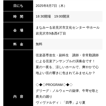
日にち
2025年8月7日（木）
18:30開場 19:00開演
時 間
替
まなみーる岩見沢市文化センター 中ホール
会 場
岩見沢市9条西4丁目
無料
料 金
弦楽器専攻生・副科生 講師・非常勤講師
による弦楽アンサンブルの演奏会です！
夏の一夜を、涼しいホールで、爽やかで心
地よい弦の響きに包まれてみませんか？
◇◆◇PROGRAM◇◆◇
グリーグ：ノルウェーの旋律、牛寄せ歌と
内 容
農夫の踊り
ヴィヴァルディ：「四季」より夏