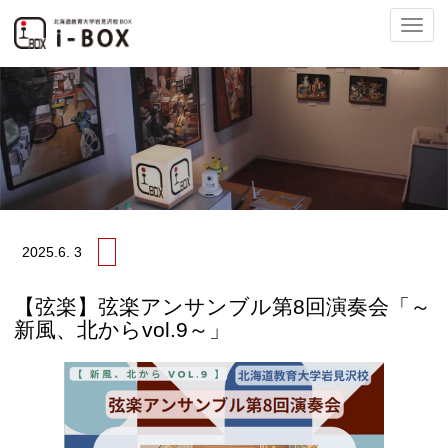
ナ
ビ
2025.
6. 3
ゲ
【弦楽】弦楽アンサンブル第8回演奏会「～
新風、北からvol.9～」
ー