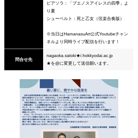
ピアソラ：「ブエノスアイレスの四季」よ
り夏
シューベルト：死と乙女（弦楽合奏版）
※当日はHamanasuArt公式Youtubeチャン
ネルより同時ライブ配信を行います！
nagaoka.satoki★i.hokkyodai.ac.jp
問合せ先
★を@に変更して送信願います。