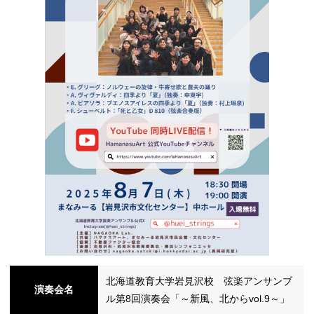
シ
ョ
ン
の
北海道教育大学岩見沢校 弦楽アンサンブ
演奏会名
切
ル第8回演奏会「～新風、北からvol.9～」