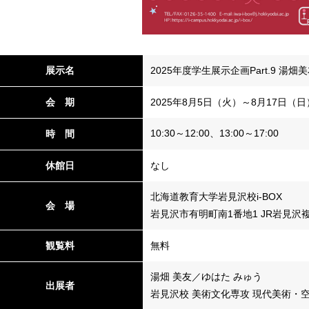
展示名
2025年度学生展示企画Part.9 湯畑美友「
会 期
2025年8月5日（火）～8月17日（日
10:30～12:00、13:00～17:00
時 間
休館日
なし
北海道教育大学岩見沢校i-BOX
会 場
岩見沢市有明町南1番地1 JR岩見沢
観覧料
無料
湯畑 美友／ゆはた みゅう
出展者
岩見沢校 美術文化専攻 現代美術・