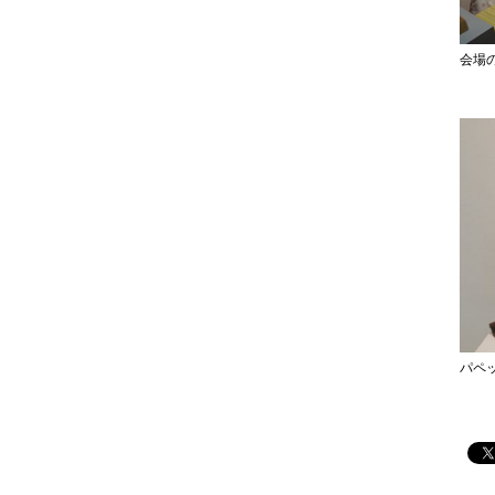
会場
パペ