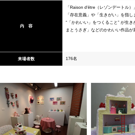
「Raison d'être（レゾンデ
「存在意義」や「生きがい」を指し
“「かわいい」をつくること” が生
内 容
まとうさぎ」などのかわいい作品が
176名
来場者数