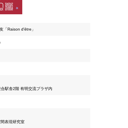
Raison d'être」
）
複合駅舎2階 有明交流プラザ内
空間表現研究室