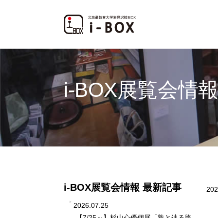
i-BOX展覧会情
i-BOX展覧会情報 最新記事
202
2026.07.25
【7/25～】杉山心優個展「熟と辿る胸