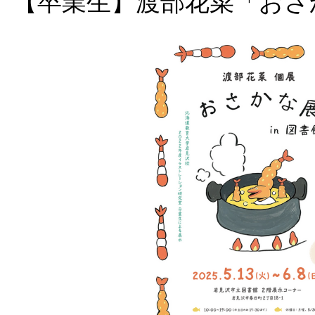
【卒業生】渡部花菜「おさ