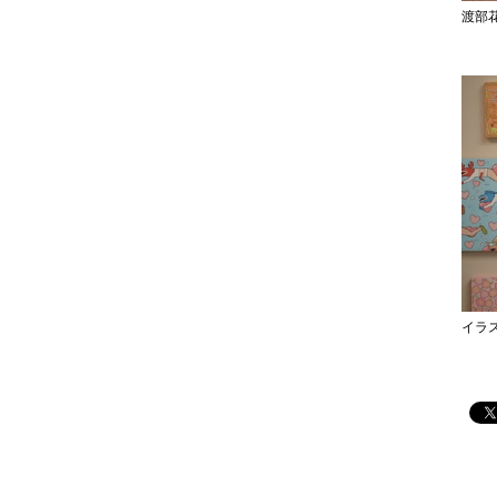
渡部花
イラ