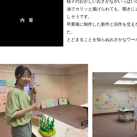
様子のおかしいおさかながいっぱい
油でカリッと揚げられても、開きに
しそうです。
内 容
卒業後に制作した新作と旧作を交え
た。
とどまることを知らぬおさかなワー