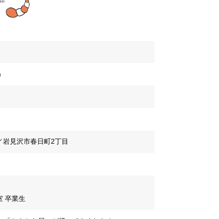
」
）
）
／岩見沢市春日町2丁目
室 卒業生