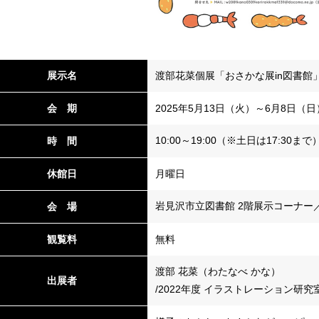
展示名
渡部花菜個展「おさかな展in図書館
会 期
2025年5月13日（火）～6月8日（日
10:00～19:00（※土日は17:30まで
時 間
休館日
月曜日
岩見沢市立図書館 2階展示コーナー
会 場
観覧料
無料
渡部 花菜（わたなべ かな）
出展者
/2022年度 イラストレーション研究