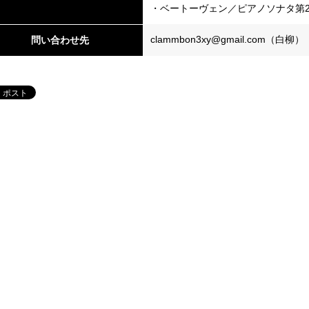
・ベートーヴェン／ピアノソナタ第2
clammbon3xy@gmail.com（白柳）
問い合わせ先