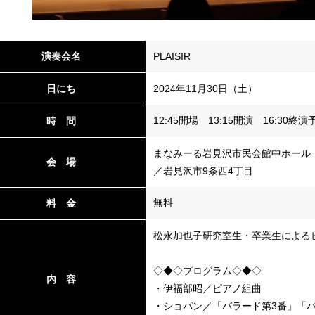
演奏会名
PLAISIR
日にち
2024年11月30日（土）
12:45開場 13:15開演 16:30終演
時 間
まなみーる岩見沢市民会館中ホール
会 場
／岩見沢市9条西4丁目
無料
料 金
松永加也子研究室生・卒業生による
◇◆◇プログラム◇◆◇
内 容
・伊福部昭／ピアノ組曲
・ショパン／「バラード第3番」「バ