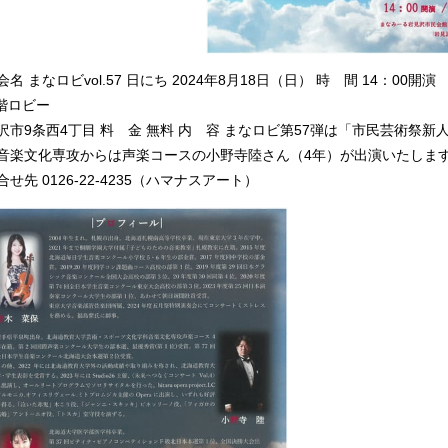
会名 まなロビvol.57 日にち 2024年8月18日（日） 時 間 14：00
1階ロビー
沢市9条西4丁目 料 金 無料 内 容 まなロビ第57弾は「市民芸術祭
音楽文化専攻からは声楽コースの小野寺陸さん（4年）が出演いたしま
せ先 0126-22-4235（ハマナスアート）