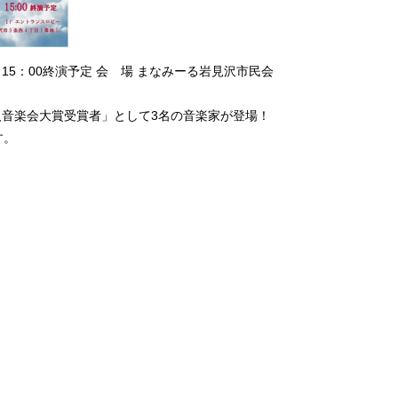
開演 15：00終演予定 会 場 まなみーる岩見沢市民会
新人音楽会大賞受賞者」として3名の音楽家が登場！
す。