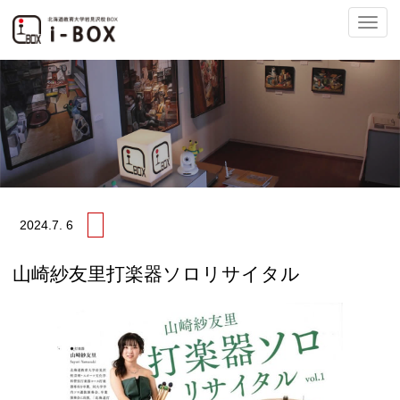
ナ
ビ
2024.
7. 6
ゲ
山崎紗友里打楽器ソロリサイタル
ー