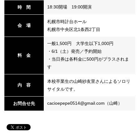
18:30開場 19:00開演
時 間
札幌市時計台ホール
替
会 場
札幌市中央区北1条西2丁目
一般1,500円 大学生以下1,000円
・6/1（土）発売／予約開始
料 金
・当日券は各料金に500円がプラスされま
す
本校卒業生の山崎紗友里さんによるソロリ
内 容
サイタルです。
cacioepepe0514@gmail.com（山崎）
お問合せ先