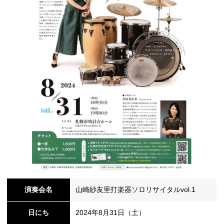
シ
ョ
ン
の
演奏会名
山崎紗友里打楽器ソロリサイタルvol.1
切
日にち
2024年8月31日（土）