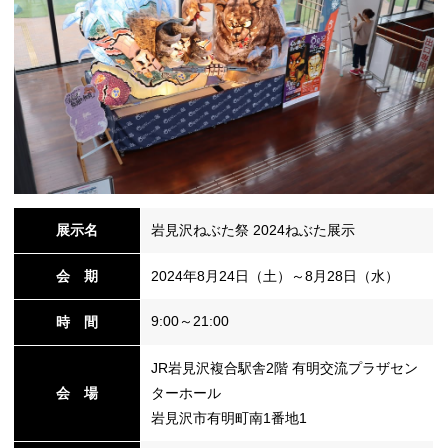
シ
ョ
ン
展示名
岩見沢ねぶた祭 2024ねぶた展示
会 期
2024年8月24日（土）～8月28日（水）
の
9:00～21:00
時 間
JR岩見沢複合駅舎2階 有明交流プラザセン
会 場
ターホール
岩見沢市有明町南1番地1
切