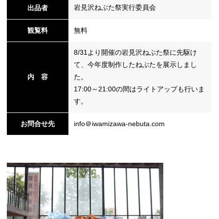
岩見沢ねぶた祭実行委員会
出品者
観覧料
無料
替
8/31より開催の岩見沢ねぶた祭に先駆け
て、今年度制作したねぶたを展示しまし
内 容
た。
17:00～21:00の間はライトアップも行いま
す。
お問合せ先
info＠iwamizawa-nebuta.com