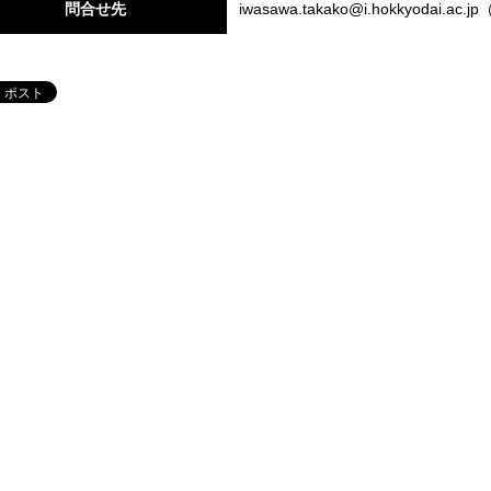
問合せ先
iwasawa.takako@i.hokkyodai.ac.