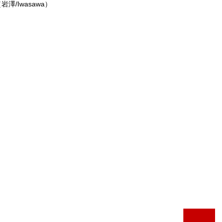
jp（岩澤/Iwasawa）