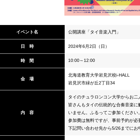
イベント名
公開講座「タイ音楽入門」
日 時
2024年6月2日（日）
10:00～12:00
時 間
北海道教育大学岩見沢校i-HALL
会 場
岩見沢市緑が丘2丁目34
タイのチュラロンコン大学からお二
皆さんもタイの伝統的な合奏音楽に
内 容
いません。ふるってご参加ください
参加費は無料ですが、事前予約が必
下記問い合わせ先から5/26までに