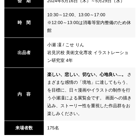
会 期
2024年5月16日（木）～5月29日（水）
10:30～12:00、13:00～17:00
替
時 間
※12:00～13:00は消毒等室内整備のため休
館
小瀬 凜 / こせ りん
出品者
岩見沢校 美術文化専攻 イラストレーショ
ン研究室 4年
楽しい、悲しい、切ない、心地良い…。
さ
まざまな感情の「境地」に達してもらう、
を目標に、日々漫画やイラストの制作を行
内 容
う小瀬凜による展覧会です。 画面への描き
込み、ストーリー性を重視した作品群をお
楽しみください。
来場者数
175名