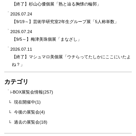
【終了】杉山心優個展「熟と辿る胸懐の輪郭」
2026.07.24
【9/19～】芸術学研究室2年生グループ展「5人称単数」
2026.07.24
【9/5～】梅津美珠個展「まなざし」
2026.07.11
【終了】マシュマロ美個展「ウチらってたしかにここにいたよ
ね？」
カテゴリ
i-BOX展覧会情報(257)
現在開催中(1)
今後の展覧会(4)
過去の展覧会(18)