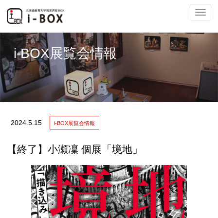
ナ
i-BOX展覧会情報
ビ
2024.
5.15
i-BOX展覧会情報
ゲ
【終了】小瀬凜 個展「境地」
ー