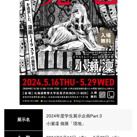
シ
ョ
ン
の
2024年度学生展示企画Part.3
展示名
小瀬凜 個展「境地」
切