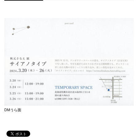
DMうら面