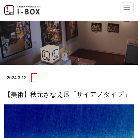
ナ
ビ
2024.
3.12
ゲ
【美術】秋元さなえ展「サイアノタイプ」
ー