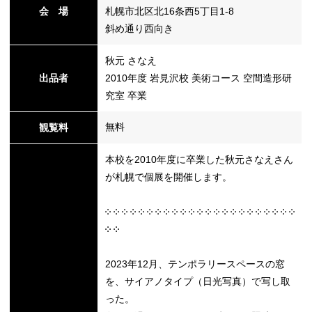
会 場
札幌市北区北16条西5丁目1-8
斜め通り西向き
替
秋元 さなえ
出品者
2010年度 岩見沢校 美術コース 空間造形研
究室 卒業
無料
観覧料
本校を2010年度に卒業した秋元さなえさん
が札幌で個展を開催します。
༶ ༶ ༶ ༶ ༶ ༶ ༶ ༶ ༶ ༶ ༶ ༶ ༶ ༶ ༶ ༶ ༶ ༶ ༶ ༶ ༶ ༶ ༶
༶ ༶
2023年12月、テンポラリースペースの窓
を、サイアノタイプ（日光写真）で写し取
った。