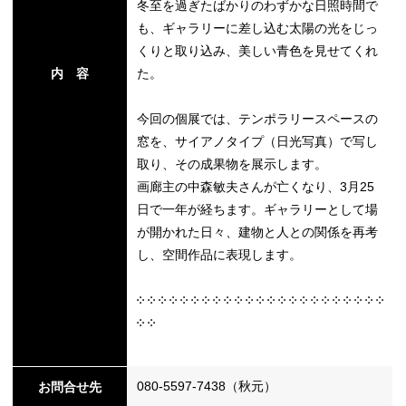
冬至を過ぎたばかりのわずかな日照時間で
も、ギャラリーに差し込む太陽の光をじっ
くりと取り込み、美しい青色を見せてくれ
内 容
た。
今回の個展では、テンポラリースペースの
窓を、サイアノタイプ（日光写真）で写し
取り、その成果物を展示します。
画廊主の中森敏夫さんが亡くなり、3月25
日で一年が経ちます。ギャラリーとして場
が開かれた日々、建物と人との関係を再考
し、空間作品に表現します。
༶ ༶ ༶ ༶ ༶ ༶ ༶ ༶ ༶ ༶ ༶ ༶ ༶ ༶ ༶ ༶ ༶ ༶ ༶ ༶ ༶ ༶ ༶
༶ ༶
080-5597-7438（秋元）
お問合せ先