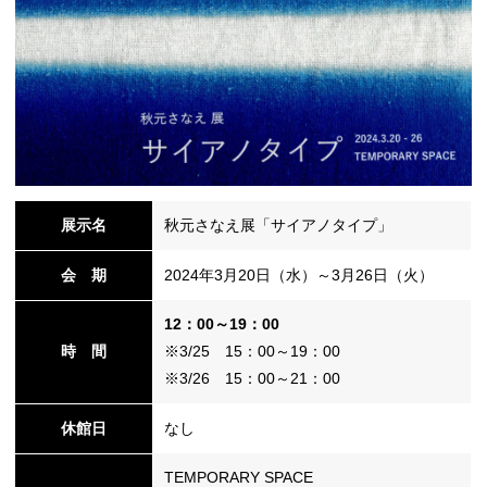
シ
ョ
展示名
秋元さなえ展「サイアノタイプ」
ン
会 期
2024年3月20日（水）～3月26日（火）
12：00～19：00
の
時 間
※3/25 15：00～19：00
※3/26 15：00～21：00
休館日
なし
切
TEMPORARY SPACE