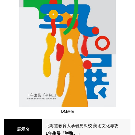
シ
ョ
ン
の
DM画像
北海道教育大学岩見沢校 美術文化専攻
切
展示名
1年生展「半熟。」