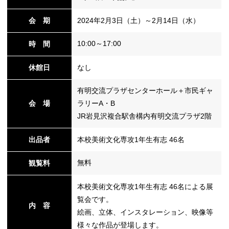
会 期
2024年2月3日（土）～2月14日（水）
替
10:00～17:00
時 間
休館日
なし
有明交流プラザセンターホール＋市民ギャ
会 場
ラリーA・B
JR岩見沢複合駅舎構内有明交流プラザ2階
出品者
本校美術文化専攻1年生有志 46名
無料
観覧料
本校美術文化専攻1年生有志 46名による展
覧会です。
内 容
絵画、立体、インスタレーション、映像等
様々な作品が登場します。