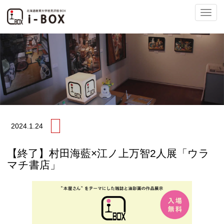
ナ
ビ
2024.
1.24
ゲ
【終了】村田海藍×江ノ上万智2人展「ウラ
マチ書店」
ー