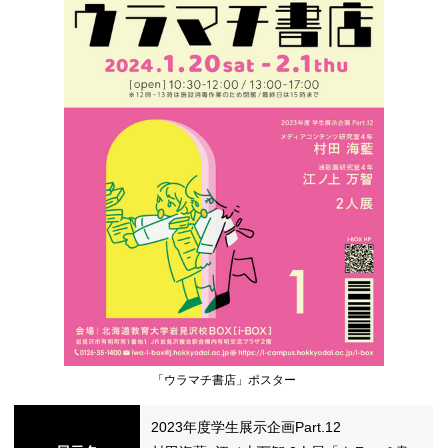
シ
ョ
ン
の
「ウラマチ書店」ポスター
切
2023年度学生展示企画Part.12