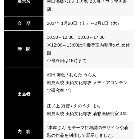
展示名
村田海藍×江ノ上万智 2人展「ウラマチ書
店」
替
会 期
2024年1月20日（土）～2月1日（木）
10:30～12:00、13:00～17:00
※12:00～13:00は消毒等室内整備のため休
時 間
館
※最終日は15時まで
村田 海藍 / むらた うらん
岩見沢校 美術文化専攻 メディアコンテン
ツ研究室 4年
出品者
江ノ上 万智 / えのうえ まち
岩見沢校 美術文化専攻 油彩画研究室 4年
“本屋さん”をテーマに雑誌のデザインや油
内 容
彩の作品を制作して展示しました。