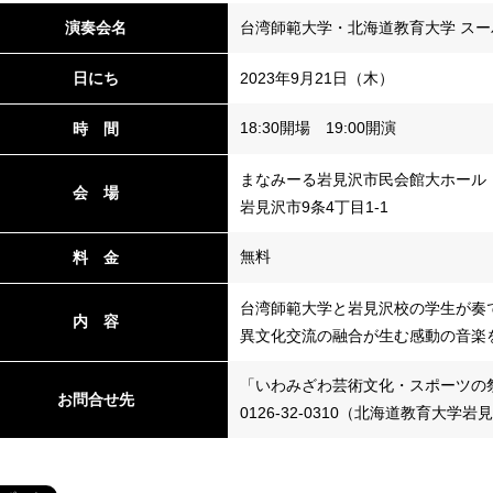
演奏会名
台湾師範大学・北海道教育大学 スー
日にち
2023年9月21日（木）
18:30開場 19:00開演
時 間
まなみーる岩見沢市民会館大ホール
会 場
岩見沢市9条4丁目1-1
無料
料 金
台湾師範大学と岩見沢校の学生が奏
内 容
異文化交流の融合が生む感動の音楽
「いわみざわ芸術文化・スポーツの
お問合せ先
0126-32-0310（北海道教育大