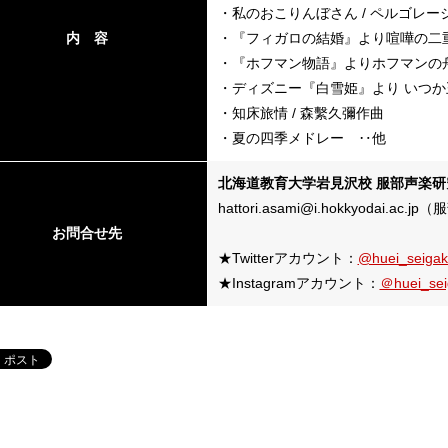
・私のおこりんぼさん / ペルゴレー
内 容
・『フィガロの結婚』より喧嘩の二重
・『ホフマン物語』よりホフマンの舟
・ディズニー『白雪姫』より いつか
・知床旅情 / 森繫久彌作曲
・夏の四季メドレー ‥他
北海道教育大学岩見沢校 服部声楽研
hattori.asami@i.hokkyodai.ac.jp
お問合せ先
★Twitterアカウント：
@huei_seiga
★Instagramアカウント：
＠huei_sei