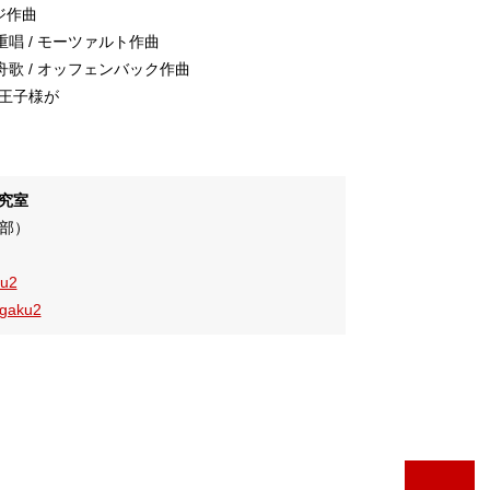
ジ作曲
唱 / モーツァルト作曲
歌 / オッフェンバック作曲
王子様が
究室
（服部）
ku2
gaku2