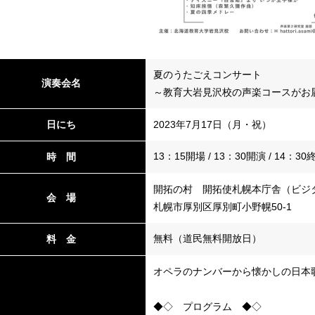
夏のうたごえコンサート
演奏会名
～教育大岩見沢校の声楽コースがお
日にち
2023年7月17日（月・祝）
13：15開場 / 13：30開演 / 14：3
時 間
開拓の村 開拓使札幌本庁舎（ビジ
会 場
札幌市厚別区厚別町小野幌50-1
無料（道民無料開放日）
料 金
オペラのナンバーから懐かしの日本
◆◇ プログラム ◆◇