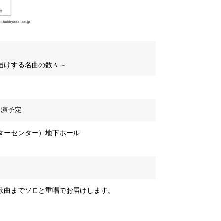
届けする名曲の数々～
0終演予定
ターセンター）地下ホール
歌曲までソロと重唱でお届けします。