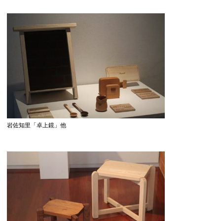
岩佐知里「卓上鏡」他