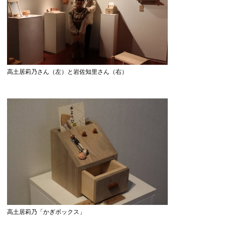
高土居莉乃さん（左）と岩佐知里さん（右）
高土居莉乃「かぎボックス」