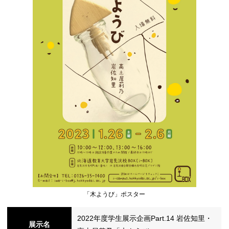
シ
ョ
ン
の
「木ようび」ポスター
切
2022年度学生展示企画Part.14 岩佐知里・
展示名