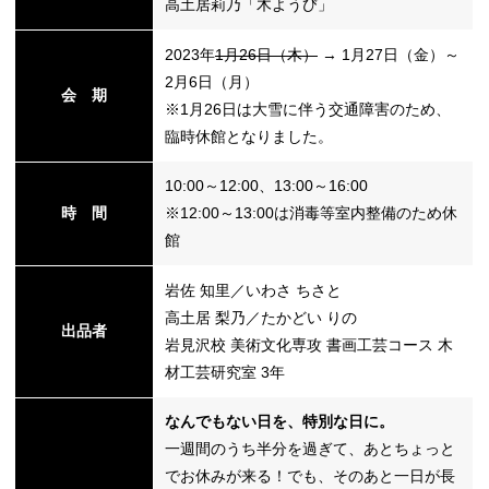
高土居莉乃「木ようび」
2023年
1月26日（木）
→ 1月27日（金）～
替
2月6日（月）
会 期
※1月26日は大雪に伴う交通障害のため、
臨時休館となりました。
10:00～12:00、13:00～16:00
時 間
※12:00～13:00は消毒等室内整備のため休
館
岩佐 知里／いわさ ちさと
高土居 梨乃／たかどい りの
出品者
岩見沢校 美術文化専攻 書画工芸コース 木
材工芸研究室 3年
なんでもない日を、特別な日に。
一週間のうち半分を過ぎて、あとちょっと
でお休みが来る！でも、そのあと一日が長