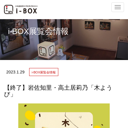
ナ
i-BOX展覧会情報
ビ
2023.
1.29
i-BOX展覧会情報
ゲ
【終了】岩佐知里・高土居莉乃「木よう
び」
ー