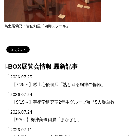
高土居莉乃・岩佐知里「四脚スツール」
i-BOX展覧会情報 最新記事
2026.07.25
【7/25～】杉山心優個展「熟と辿る胸懐の輪郭」
2026.07.24
【9/19～】芸術学研究室2年生グループ展「5人称単数」
2026.07.24
【9/5～】梅津美珠個展「まなざし」
2026.07.11