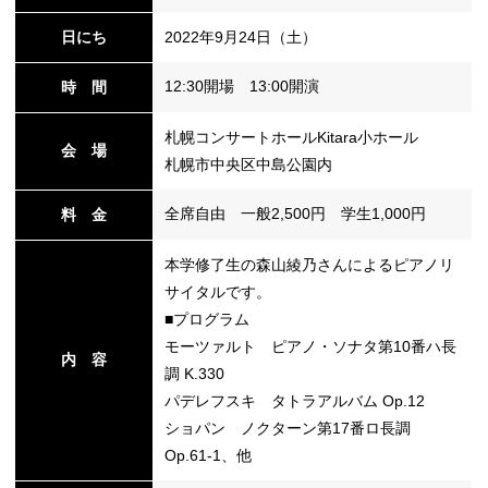
日にち
2022年9月24日（土）
替
12:30開場 13:00開演
時 間
札幌コンサートホールKitara小ホール
会 場
札幌市中央区中島公園内
全席自由 一般2,500円 学生1,000円
料 金
本学修了生の森山綾乃さんによるピアノリ
サイタルです。
■プログラム
モーツァルト ピアノ・ソナタ第10番ハ長
内 容
調 K.330
パデレフスキ タトラアルバム Op.12
ショパン ノクターン第17番ロ長調
Op.61-1、他