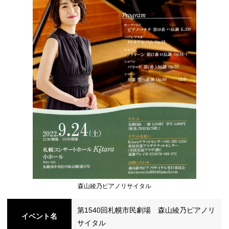
シ
ョ
ン
の
森山綾乃ピアノリサイタル
第1540回札幌市民劇場 森山綾乃ピアノリ
切
イベント名
サイタル