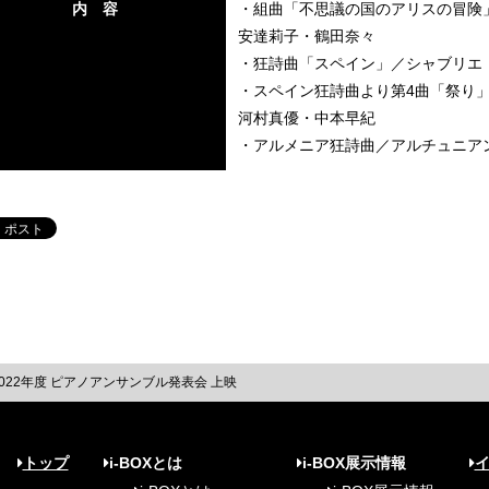
内 容
・組曲「不思議の国のアリスの冒険
安達莉子・鶴田奈々
・狂詩曲「スペイン」／シャブリエ
・スペイン狂詩曲より第4曲「祭り
河村真優・中本早紀
・アルメニア狂詩曲／アルチュニア
022年度 ピアノアンサンブル発表会 上映
トップ
i-BOXとは
i-BOX展示情報