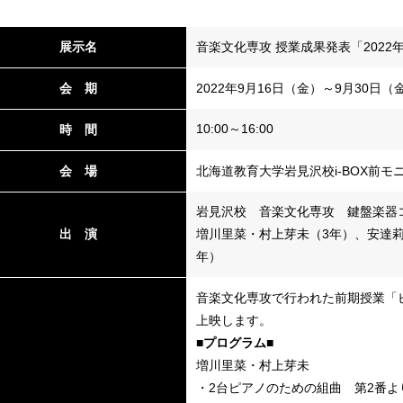
展示名
音楽文化専攻 授業成果発表「2022
会 期
2022年9月16日（金）～9月30日（
10:00～16:00
時 間
会 場
北海道教育大学岩見沢校i-BOX前モ
岩見沢校 音楽文化専攻 鍵盤楽器
出 演
増川里菜・村上芽未（3年）、安達莉
年）
音楽文化専攻で行われた前期授業「
上映します。
■プログラム■
増川里菜・村上芽未
・2台ピアノのための組曲 第2番よ