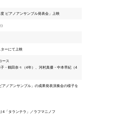
年度 ピアノアンサンブル発表会」上映
金）
ニターにて上映
コース
子・鶴田奈々（4年）、河村真優・中本早紀（4
ピアノアンサンブル」の成果発表演奏会の様子を
り4「タランテラ」／ラフマニノフ