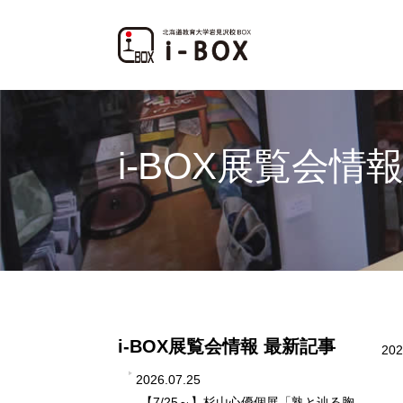
i-BOX展覧会情
i-BOX展覧会情報 最新記事
202
2026.07.25
【7/25～】杉山心優個展「熟と辿る胸