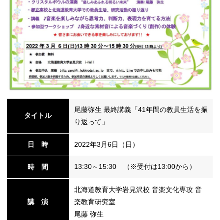
シ
ョ
ン
尾藤弥生 最終講義「41年間の教員生活を振
タイトル
り返って」
日 時
2022年3月6日（日）
の
13:30～15:30 （※受付は13:00から）
時 間
北海道教育大学岩見沢校 音楽文化専攻 音
講 演
楽教育研究室
切
尾藤 弥生