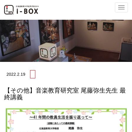
ナ
ビ
2022.
2.19
ゲ
【その他】音楽教育研究室 尾藤弥生先生 最
終講義
ー