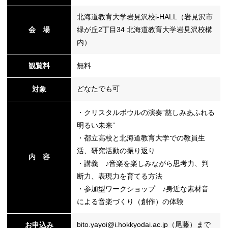
北海道教育大学岩見沢校i-HALL（岩見沢市
会 場
緑が丘2丁目34 北海道教育大学岩見沢校構
替
内）
観覧料
無料
どなたでも可
対象
・クリスタルボウルの演奏”慈しみあふれる
明るい未来”
・都立高校と北海道教育大学での教員生
活、研究活動の振り返り
内 容
・講義 ♪音楽を楽しみながら思考力、判
断力、表現力を育てる方法
・参加型ワークショップ ♪身近な素材音
による音楽づくり（創作）の体験
bito.yayoi@i.hokkyodai.ac.jp（尾藤）まで
お申込み