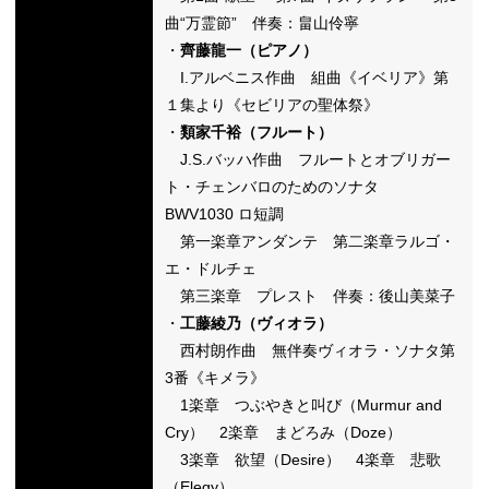
曲“万霊節” 伴奏：畠山伶寧
・
齊藤龍一（ピアノ）
I.アルベニス作曲 組曲《イベリア》第
１集より《セビリアの聖体祭》
・
類家千裕（フルート）
J.S.バッハ作曲 フルートとオブリガー
ト・チェンバロのためのソナタ
BWV1030 ロ短調
第一楽章アンダンテ 第二楽章ラルゴ・
エ・ドルチェ
第三楽章 プレスト 伴奏：後山美菜子
・
工藤綾乃（ヴィオラ）
西村朗作曲 無伴奏ヴィオラ・ソナタ第
3番《キメラ》
1楽章 つぶやきと叫び（Murmur and
Cry） 2楽章 まどろみ（Doze）
3楽章 欲望（Desire） 4楽章 悲歌
（Elegy）