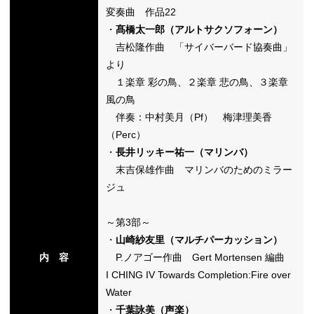
変奏曲 作品22
・
髙橋太一郎（アルトサクソフォーン）
吉松隆作曲 「サイバーバード協奏曲」
より
１楽章 彩の鳥、２楽章 悲の鳥、３楽章
風の鳥
伴奏：中村美月（Pf） 梅津理美香
（Perc）
・
長井リッキー祐一（マリンバ）
末吉保雄作曲 マリンバのためのミラー
ジュ
～第3部～
・
山崎紗友里（マルチパーカッション）
内 容
P.ノアゴー作曲 Gert Mortensen 編曲
I CHING IV Towards Completion:Fire over
Water
・
千葉詠美（声楽）