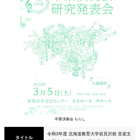
シ
ョ
ン
の
卒業演奏会 ちらし
切
令和3年度 北海道教育大学岩見沢校 音楽文
タイトル