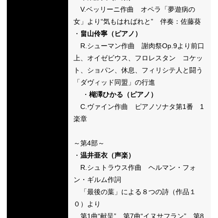
V.ベッリーニ作曲 オペラ「夢遊病の
女」より“気もはればれと” 伴奏：佐藤葵
・
畠山伶寧（ピアノ）
R.シューマン作曲 謝肉祭Op.9より前口
上、オイゼビウス、フロレスタン コケッ
ト、ショパン、休息、フィリシテ人と闘う
「ダヴィッド同盟」の行進
・
楜澤ひかる（ピアノ）
C.ヴァイン作曲 ピアノソナタ第1番 1
楽章
～第4部～
・
温井亜衣（声楽）
R.シュトラウス作曲 ヘルマン・フォ
ン・ギルム作詞
「最後の葉」による８つの詩（作品１
０）より
第1曲“献呈” 第7曲“イヌサフラン” 第8