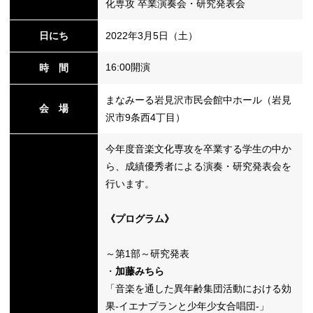
化専攻 卒業演奏会・研究発表会
日にち
2022年3月5日（土）
替
16:00開演
時 間
まなみーる岩見沢市民会館中ホール（岩見
会 場
沢市9条西4丁目）
今年度音楽文化専攻を卒業する学生の中か
ら、成績優秀者による演奏・研究発表会を
行います。
《プログラム》
～第1部～研究発表
・
加藤みちら
「音楽を通した異年齢集団活動における効
果-イエナプランと少年少女合唱団-」