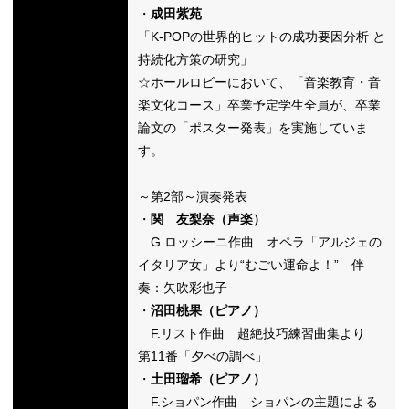
・
成田紫苑
「K-POPの世界的ヒットの成功要因分析 と
持続化方策の研究」
☆ホールロビーにおいて、「音楽教育・音
楽文化コース」卒業予定学生全員が、卒業
論文の「ポスター発表」を実施していま
す。
～第2部～演奏発表
・
関 友梨奈（声楽）
G.ロッシーニ作曲 オペラ「アルジェの
イタリア女」より“むごい運命よ！” 伴
奏：矢吹彩也子
・
沼田桃果（ピアノ）
F.リスト作曲 超絶技巧練習曲集より
第11番「夕べの調べ」
・
土田瑠希（ピアノ）
F.ショパン作曲 ショパンの主題による