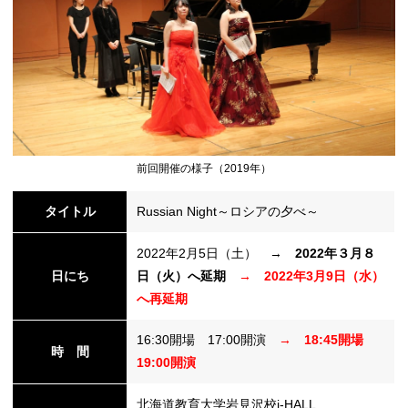
シ
ョ
前回開催の様子（2019年）
ン
タイトル
Russian Night～ロシアの夕べ～
2022年2月5日（土） →
2022年３月８
日にち
日（火）へ延期
→ 2022年3月9日（水）
の
へ再延期
16:30開場 17:00開演
→ 18:45開場
時 間
19:00開演
切
北海道教育大学岩見沢校i-HALL