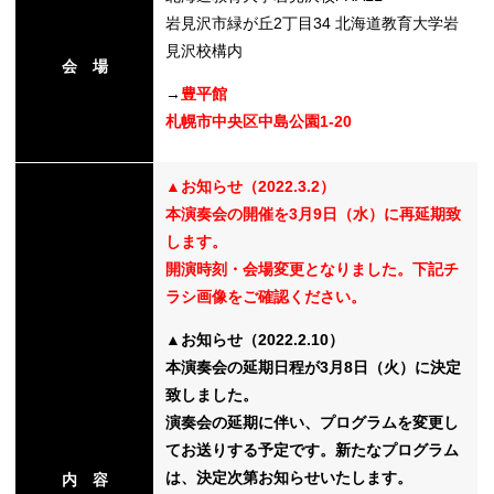
岩見沢市緑が丘2丁目34 北海道教育大学岩
見沢校構内
会 場
替
→
豊平館
札幌市中央区中島公園1-20
▲お知らせ（2022.3.2）
本演奏会の開催を3月9日（水）に再延期致
します。
開演時刻・会場変更となりました。下記チ
ラシ画像をご確認ください。
▲お知らせ（2022.2.10）
本演奏会の延期日程が3月8日（火）に決定
致しました。
演奏会の延期に伴い、プログラムを変更し
てお送りする予定です。新たなプログラム
は、決定次第お知らせいたします。
内 容