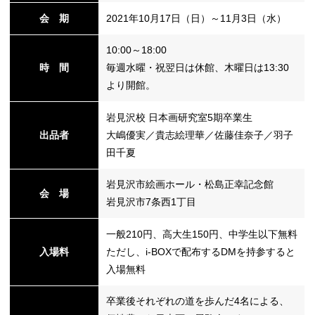
会 期
2021年10月17日（日）～11月3日（水）
替
10:00～18:00
時 間
毎週水曜・祝翌日は休館、木曜日は13:30
より開館。
岩見沢校 日本画研究室5期卒業生
出品者
大嶋優実／貴志絵理華／佐藤佳奈子／羽子
田千夏
岩見沢市絵画ホール・松島正幸記念館
会 場
岩見沢市7条西1丁目
一般210円、高大生150円、中学生以下無料
入場料
ただし、i-BOXで配布するDMを持参すると
入場無料
卒業後それぞれの道を歩んだ4名による、