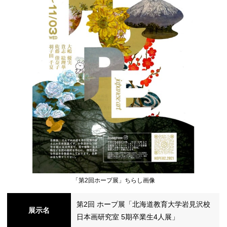
シ
ョ
ン
の
「第2回ホープ展」ちらし画像
第2回 ホープ展「北海道教育大学岩見沢校
展示名
切
日本画研究室 5期卒業生4人展」