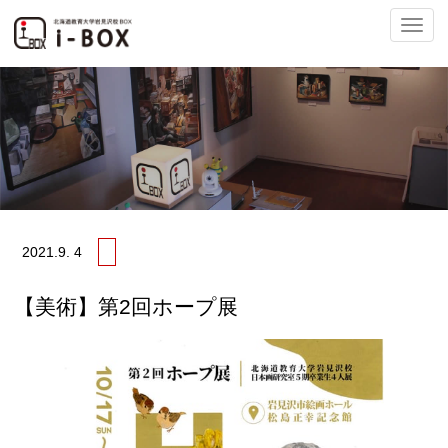
ナ
ビ
2021.
9. 4
ゲ
【美術】第2回ホープ展
ー