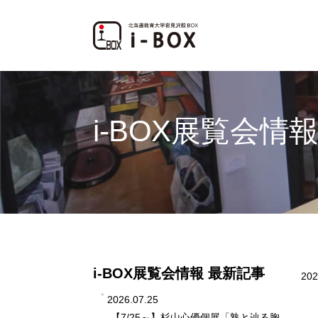
i-BOX展覧会情
i-BOX展覧会情報 最新記事
202
2026.07.25
【7/25～】杉山心優個展「熟と辿る胸