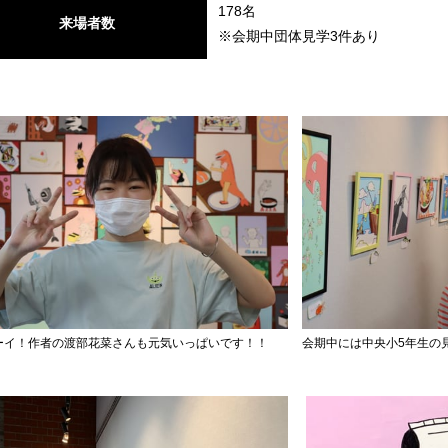
178名
来場者数
※会期中団体見学3件あり
ーイ！作者の渡部花菜さんも元気いっぱいです！！
会期中には中央小5年生の