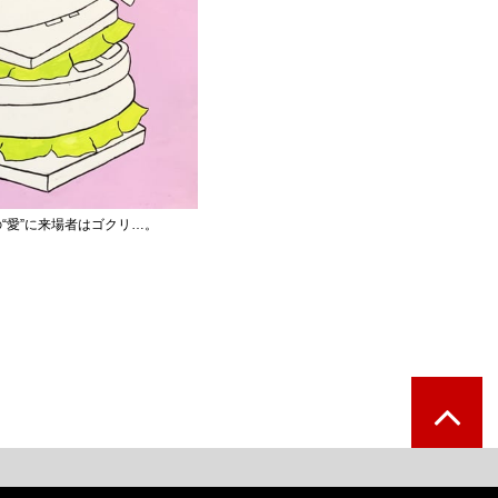
“愛”に来場者はゴクリ…。