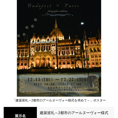
シ
ョ
ン
の
「建築巡礼～2都市のアールヌーヴォー様式を求めて～」ポスター
切
建築巡礼～2都市のアールヌーヴォー様式
展示名