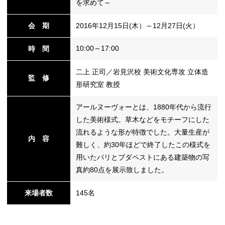
を求めて～
会 期
2016年12月15日(木）～12月27日(火）
替
10:00～17:00
時 間
二上 正司／岩見沢校 美術文化専攻 立体造
監 修
形研究室 教授
アールヌーヴォーとは、1880年代から流行
した美術様式。草木などをモチーフにした
流れるような形が特徴でした。大量生産が
内 容
難しく、約30年ほどで終了したこの様式を
用いたパリとブダペストにある建築物の写
真約80点を展示致しました。
来場者数
145名