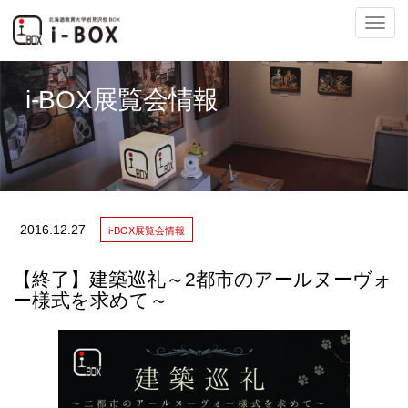
ナ
i-BOX展覧会情報
ビ
2016.
12.27
i-BOX展覧会情報
ゲ
【終了】建築巡礼～2都市のアールヌーヴォ
ー様式を求めて～
ー