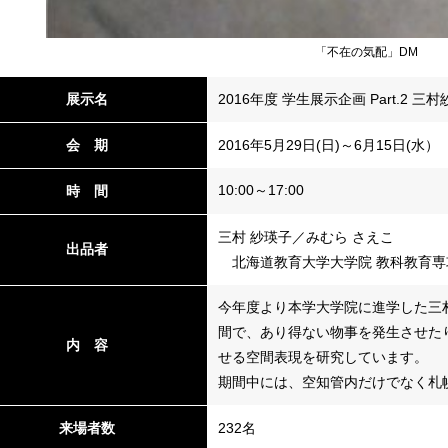
「不在の気配」DM
展示名
2016年度 学生展示企画 Part.2 
会 期
2016年5月29日(日)～6月15日(水）
10:00～17:00
時 間
三村 紗瑛子／みむら さえこ
出品者
北海道教育大学大学院 教科教育専
今年度より本学大学院に進学した三
間で、あり得ない物事を発生させた
内 容
せる空間表現を研究しています。
期間中には、空知管内だけでなく札
来場者数
232名