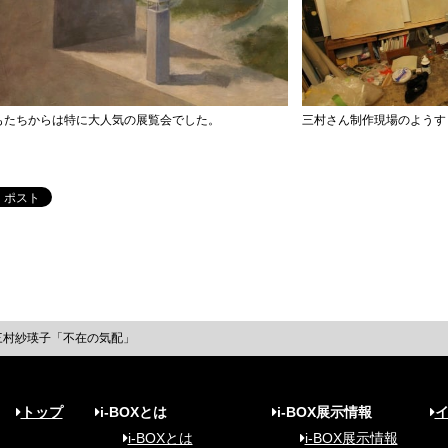
もたちからは特に大人気の展覧会でした。
三村さん制作現場のようす
三村紗瑛子「不在の気配」
トップ
i-BOXとは
i-BOX展示情報
i-BOXとは
i-BOX展示情報