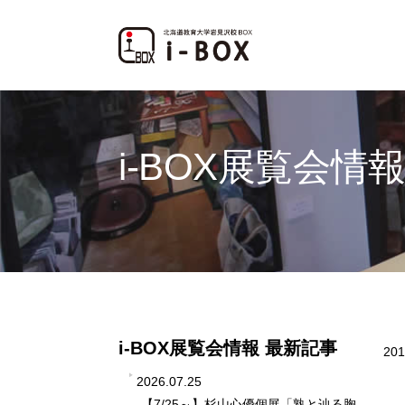
i-BOX展覧会情
i-BOX展覧会情報 最新記事
201
2026.07.25
【7/25～】杉山心優個展「熟と辿る胸